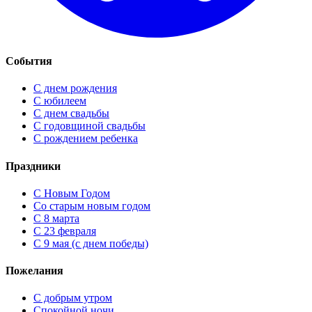
События
С днем рождения
С юбилеем
С днем свадьбы
С годовщиной свадьбы
С рождением ребенка
Праздники
C Новым Годом
Cо старым новым годом
С 8 марта
С 23 февраля
С 9 мая (с днем победы)
Пожелания
С добрым утром
Спокойной ночи