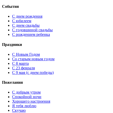
События
С днем рождения
С юбилеем
С днем свадьбы
С годовщиной свадьбы
С рождением ребенка
Праздники
C Новым Годом
Cо старым новым годом
С 8 марта
С 23 февраля
С 9 мая (с днем победы)
Пожелания
С добрым утром
Спокойной ночи
Хорошего настроения
Я тебя люблю
Скучаю