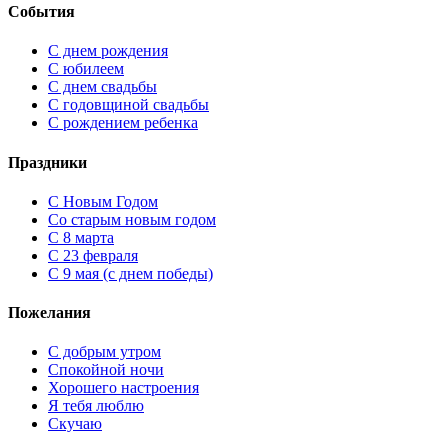
События
С днем рождения
С юбилеем
С днем свадьбы
С годовщиной свадьбы
С рождением ребенка
Праздники
C Новым Годом
Cо старым новым годом
С 8 марта
С 23 февраля
С 9 мая (с днем победы)
Пожелания
С добрым утром
Спокойной ночи
Хорошего настроения
Я тебя люблю
Скучаю