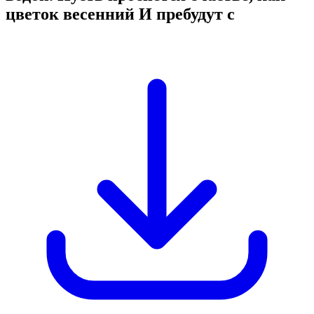
цветок весенний И пребудут с