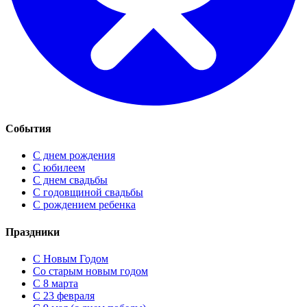
События
С днем рождения
С юбилеем
С днем свадьбы
С годовщиной свадьбы
С рождением ребенка
Праздники
C Новым Годом
Cо старым новым годом
С 8 марта
С 23 февраля