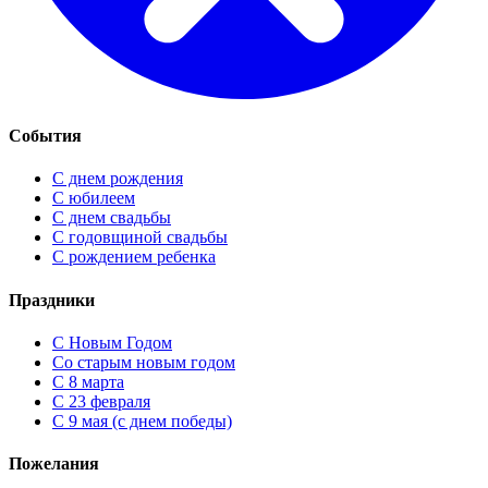
События
С днем рождения
С юбилеем
С днем свадьбы
С годовщиной свадьбы
С рождением ребенка
Праздники
C Новым Годом
Cо старым новым годом
С 8 марта
С 23 февраля
С 9 мая (с днем победы)
Пожелания