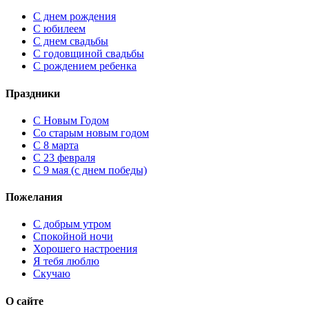
С днем рождения
С юбилеем
С днем свадьбы
С годовщиной свадьбы
С рождением ребенка
Праздники
C Новым Годом
Cо старым новым годом
С 8 марта
С 23 февраля
С 9 мая (с днем победы)
Пожелания
С добрым утром
Спокойной ночи
Хорошего настроения
Я тебя люблю
Скучаю
О сайте