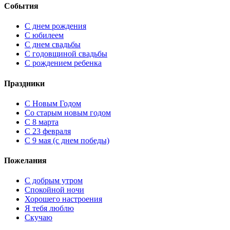
События
С днем рождения
С юбилеем
С днем свадьбы
С годовщиной свадьбы
С рождением ребенка
Праздники
C Новым Годом
Cо старым новым годом
С 8 марта
С 23 февраля
С 9 мая (с днем победы)
Пожелания
С добрым утром
Спокойной ночи
Хорошего настроения
Я тебя люблю
Скучаю