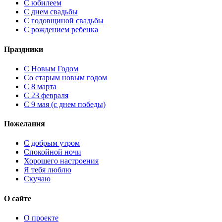
С юбилеем
С днем свадьбы
С годовщиной свадьбы
С рождением ребенка
Праздники
C Новым Годом
Cо старым новым годом
С 8 марта
С 23 февраля
С 9 мая (с днем победы)
Пожелания
С добрым утром
Спокойной ночи
Хорошего настроения
Я тебя люблю
Скучаю
О сайте
О проекте