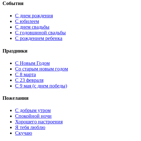
События
С днем рождения
С юбилеем
С днем свадьбы
С годовщиной свадьбы
С рождением ребенка
Праздники
C Новым Годом
Cо старым новым годом
С 8 марта
С 23 февраля
С 9 мая (с днем победы)
Пожелания
С добрым утром
Спокойной ночи
Хорошего настроения
Я тебя люблю
Скучаю