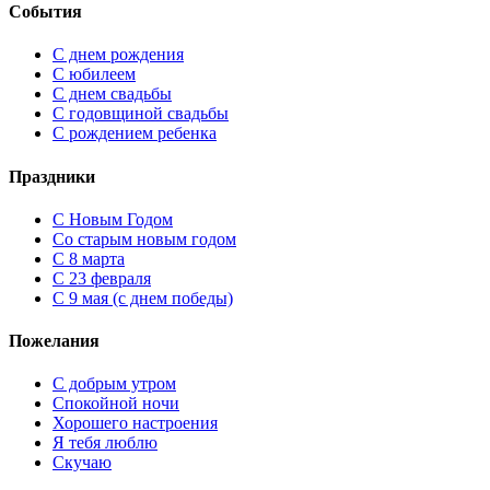
События
С днем рождения
С юбилеем
С днем свадьбы
С годовщиной свадьбы
С рождением ребенка
Праздники
C Новым Годом
Cо старым новым годом
С 8 марта
С 23 февраля
С 9 мая (с днем победы)
Пожелания
С добрым утром
Спокойной ночи
Хорошего настроения
Я тебя люблю
Скучаю