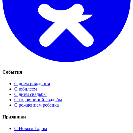
События
С днем рождения
С юбилеем
С днем свадьбы
С годовщиной свадьбы
С рождением ребенка
Праздники
C Новым Годом