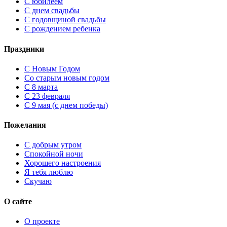
С юбилеем
С днем свадьбы
С годовщиной свадьбы
С рождением ребенка
Праздники
C Новым Годом
Cо старым новым годом
С 8 марта
С 23 февраля
С 9 мая (с днем победы)
Пожелания
С добрым утром
Спокойной ночи
Хорошего настроения
Я тебя люблю
Скучаю
О сайте
О проекте