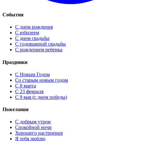
События
С днем рождения
С юбилеем
С днем свадьбы
С годовщиной свадьбы
С рождением ребенка
Праздники
C Новым Годом
Cо старым новым годом
С 8 марта
С 23 февраля
С 9 мая (с днем победы)
Пожелания
С добрым утром
Спокойной ночи
Хорошего настроения
Я тебя люблю