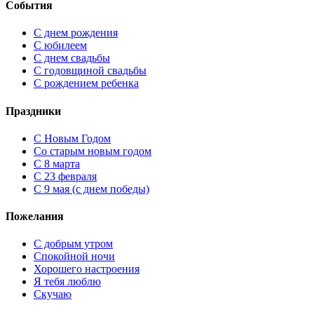
События
С днем рождения
С юбилеем
С днем свадьбы
С годовщиной свадьбы
С рождением ребенка
Праздники
C Новым Годом
Cо старым новым годом
С 8 марта
С 23 февраля
С 9 мая (с днем победы)
Пожелания
С добрым утром
Спокойной ночи
Хорошего настроения
Я тебя люблю
Скучаю