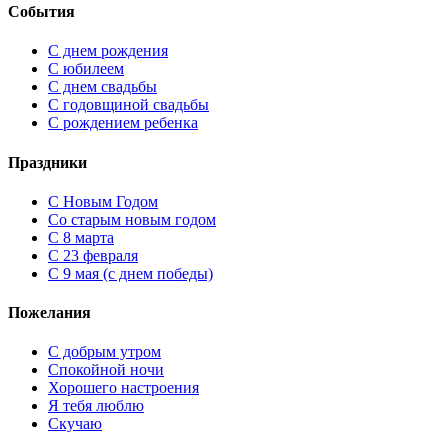
События
С днем рождения
С юбилеем
С днем свадьбы
С годовщиной свадьбы
С рождением ребенка
Праздники
C Новым Годом
Cо старым новым годом
С 8 марта
С 23 февраля
С 9 мая (с днем победы)
Пожелания
С добрым утром
Спокойной ночи
Хорошего настроения
Я тебя люблю
Скучаю