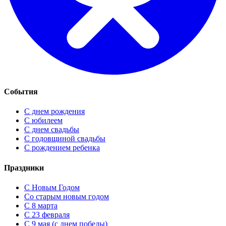
События
С днем рождения
С юбилеем
С днем свадьбы
С годовщиной свадьбы
С рождением ребенка
Праздники
C Новым Годом
Cо старым новым годом
С 8 марта
С 23 февраля
С 9 мая (с днем победы)