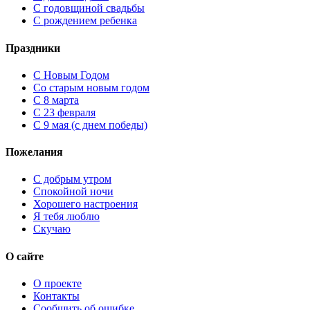
С годовщиной свадьбы
С рождением ребенка
Праздники
C Новым Годом
Cо старым новым годом
С 8 марта
С 23 февраля
С 9 мая (с днем победы)
Пожелания
С добрым утром
Спокойной ночи
Хорошего настроения
Я тебя люблю
Скучаю
О сайте
О проекте
Контакты
Сообщить об ошибке