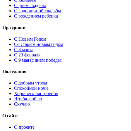
С юбилеем
С днем свадьбы
С годовщиной свадьбы
С рождением ребенка
Праздники
C Новым Годом
Cо старым новым годом
С 8 марта
С 23 февраля
С 9 мая (с днем победы)
Пожелания
С добрым утром
Спокойной ночи
Хорошего настроения
Я тебя люблю
Скучаю
О сайте
О проекте