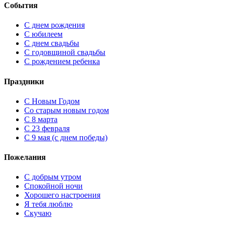
События
С днем рождения
С юбилеем
С днем свадьбы
С годовщиной свадьбы
С рождением ребенка
Праздники
C Новым Годом
Cо старым новым годом
С 8 марта
С 23 февраля
С 9 мая (с днем победы)
Пожелания
С добрым утром
Спокойной ночи
Хорошего настроения
Я тебя люблю
Скучаю