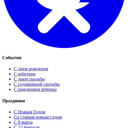
События
С днем рождения
С юбилеем
С днем свадьбы
С годовщиной свадьбы
С рождением ребенка
Праздники
C Новым Годом
Cо старым новым годом
С 8 марта
С 23 февраля