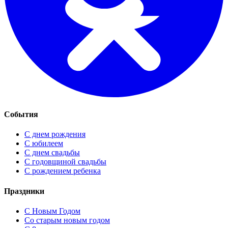
События
С днем рождения
С юбилеем
С днем свадьбы
С годовщиной свадьбы
С рождением ребенка
Праздники
C Новым Годом
Cо старым новым годом