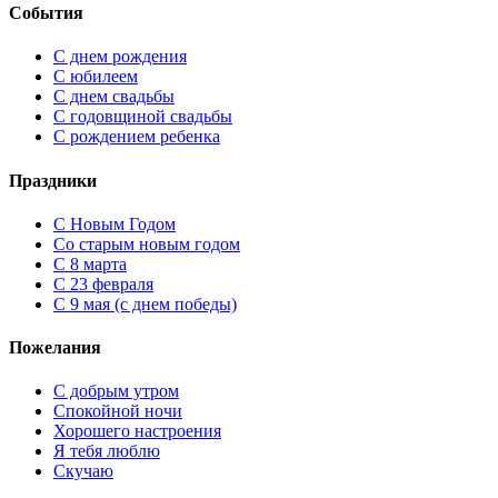
События
С днем рождения
С юбилеем
С днем свадьбы
С годовщиной свадьбы
С рождением ребенка
Праздники
C Новым Годом
Cо старым новым годом
С 8 марта
С 23 февраля
С 9 мая (с днем победы)
Пожелания
С добрым утром
Спокойной ночи
Хорошего настроения
Я тебя люблю
Скучаю