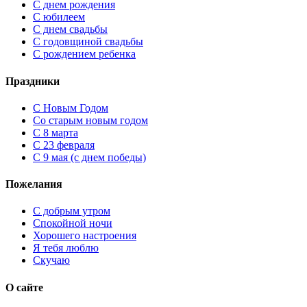
С днем рождения
С юбилеем
С днем свадьбы
С годовщиной свадьбы
С рождением ребенка
Праздники
C Новым Годом
Cо старым новым годом
С 8 марта
С 23 февраля
С 9 мая (с днем победы)
Пожелания
С добрым утром
Спокойной ночи
Хорошего настроения
Я тебя люблю
Скучаю
О сайте