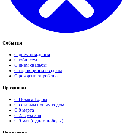
События
С днем рождения
С юбилеем
С днем свадьбы
С годовщиной свадьбы
С рождением ребенка
Праздники
C Новым Годом
Cо старым новым годом
С 8 марта
С 23 февраля
С 9 мая (с днем победы)
Пожелания