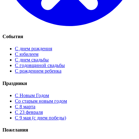
События
С днем рождения
С юбилеем
С днем свадьбы
С годовщиной свадьбы
С рождением ребенка
Праздники
C Новым Годом
Cо старым новым годом
С 8 марта
С 23 февраля
С 9 мая (с днем победы)
Пожелания