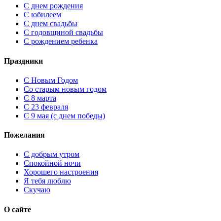
С днем рождения
С юбилеем
С днем свадьбы
С годовщиной свадьбы
С рождением ребенка
Праздники
C Новым Годом
Cо старым новым годом
С 8 марта
С 23 февраля
С 9 мая (с днем победы)
Пожелания
С добрым утром
Спокойной ночи
Хорошего настроения
Я тебя люблю
Скучаю
О сайте