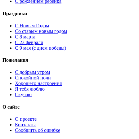
С рождением ребенка
Праздники
C Новым Годом
Cо старым новым годом
С 8 марта
С 23 февраля
С 9 мая (с днем победы)
Пожелания
С добрым утром
Спокойной ночи
Хорошего настроения
Я тебя люблю
Скучаю
О сайте
О проекте
Контакты
Сообщить об ошибке