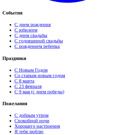
События
С днем рождения
С юбилеем
С днем свадьбы
С годовщиной свадьбы
С рождением ребенка
Праздники
C Новым Годом
Cо старым новым годом
С 8 марта
С 23 февраля
С 9 мая (с днем победы)
Пожелания
С добрым утром
Спокойной ночи
Хорошего настроения
Я тебя люблю