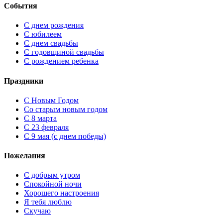
События
С днем рождения
С юбилеем
С днем свадьбы
С годовщиной свадьбы
С рождением ребенка
Праздники
C Новым Годом
Cо старым новым годом
С 8 марта
С 23 февраля
С 9 мая (с днем победы)
Пожелания
С добрым утром
Спокойной ночи
Хорошего настроения
Я тебя люблю
Скучаю