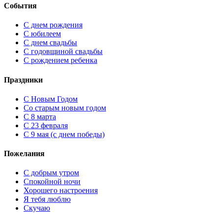
События
С днем рождения
С юбилеем
С днем свадьбы
С годовщиной свадьбы
С рождением ребенка
Праздники
C Новым Годом
Cо старым новым годом
С 8 марта
С 23 февраля
С 9 мая (с днем победы)
Пожелания
С добрым утром
Спокойной ночи
Хорошего настроения
Я тебя люблю
Скучаю