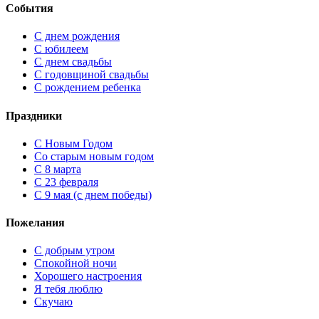
События
С днем рождения
С юбилеем
С днем свадьбы
С годовщиной свадьбы
С рождением ребенка
Праздники
C Новым Годом
Cо старым новым годом
С 8 марта
С 23 февраля
С 9 мая (с днем победы)
Пожелания
С добрым утром
Спокойной ночи
Хорошего настроения
Я тебя люблю
Скучаю