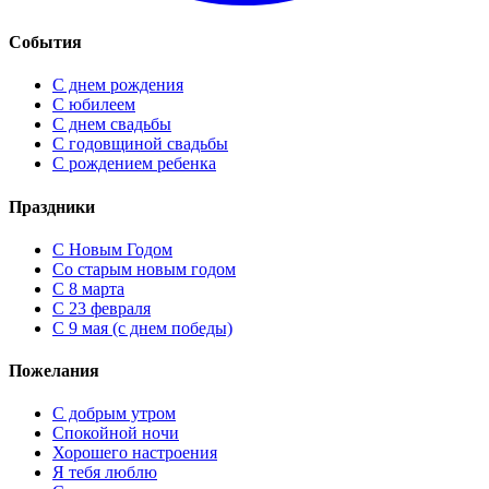
События
С днем рождения
С юбилеем
С днем свадьбы
С годовщиной свадьбы
С рождением ребенка
Праздники
C Новым Годом
Cо старым новым годом
С 8 марта
С 23 февраля
С 9 мая (с днем победы)
Пожелания
С добрым утром
Спокойной ночи
Хорошего настроения
Я тебя люблю