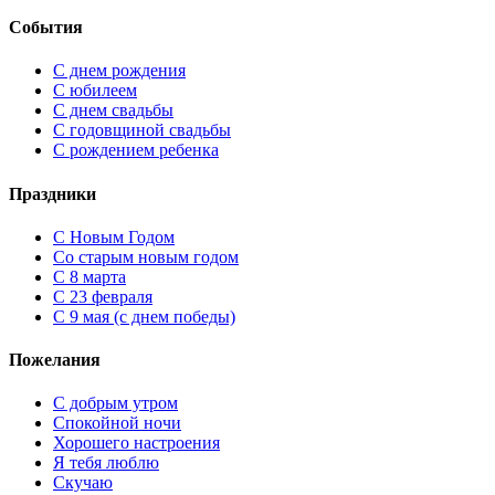
События
С днем рождения
С юбилеем
С днем свадьбы
С годовщиной свадьбы
С рождением ребенка
Праздники
C Новым Годом
Cо старым новым годом
С 8 марта
С 23 февраля
С 9 мая (с днем победы)
Пожелания
С добрым утром
Спокойной ночи
Хорошего настроения
Я тебя люблю
Скучаю