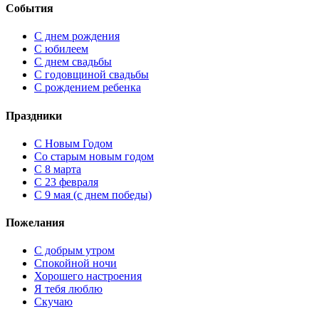
События
С днем рождения
С юбилеем
С днем свадьбы
С годовщиной свадьбы
С рождением ребенка
Праздники
C Новым Годом
Cо старым новым годом
С 8 марта
С 23 февраля
С 9 мая (с днем победы)
Пожелания
С добрым утром
Спокойной ночи
Хорошего настроения
Я тебя люблю
Скучаю