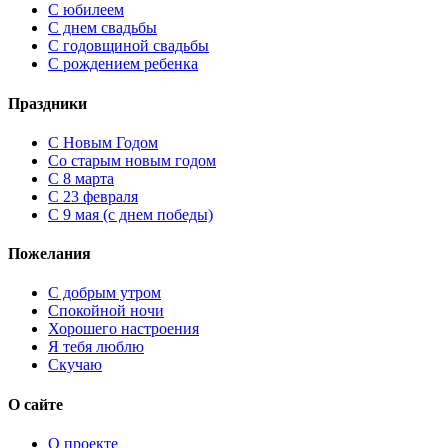
С юбилеем
С днем свадьбы
С годовщиной свадьбы
С рождением ребенка
Праздники
C Новым Годом
Cо старым новым годом
С 8 марта
С 23 февраля
С 9 мая (с днем победы)
Пожелания
С добрым утром
Спокойной ночи
Хорошего настроения
Я тебя люблю
Скучаю
О сайте
О проекте