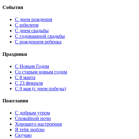
События
С днем рождения
С юбилеем
С днем свадьбы
С годовщиной свадьбы
С рождением ребенка
Праздники
C Новым Годом
Cо старым новым годом
С 8 марта
С 23 февраля
С 9 мая (с днем победы)
Пожелания
С добрым утром
Спокойной ночи
Хорошего настроения
Я тебя люблю
Скучаю